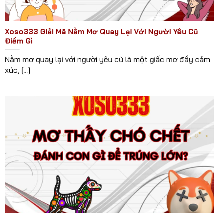
Xoso333 Giải Mã Nằm Mơ Quay Lại Với Người Yêu Cũ
Điềm Gì
Nằm mơ quay lại với người yêu cũ là một giấc mơ đầy cảm
xúc, [...]