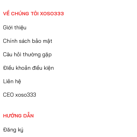
VỀ CHÚNG TÔI XOSO333
Giới thiệu
Chính sách bảo mật
Câu hỏi thường gặp
Điều khoản điều kiện
Liên hệ
CEO xoso333
HƯỚNG DẪN
Đăng ký