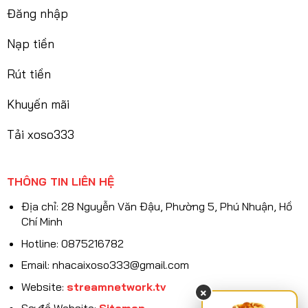
Đăng nhập
Nạp tiền
Rút tiền
Khuyến mãi
Tải xoso333
THÔNG TIN LIÊN HỆ
Địa chỉ:
28 Nguyễn Văn Đậu, Phường 5, Phú Nhuận, Hồ
Chí Minh
Hotline: 0
875216782
Email:
nhacaixoso333@gmail.com
Website:
streamnetwork.tv
×