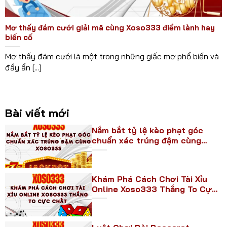
Mơ thấy đám cưới giải mã cùng Xoso333 điềm lành hay
biến cố
Mơ thấy đám cưới là một trong những giấc mơ phổ biến và
đầy ẩn [...]
Bài viết mới
Nắm bắt tỷ lệ kèo phạt góc
chuẩn xác trúng đậm cùng
Xoso333
Khám Phá Cách Chơi Tài Xỉu
Online Xoso333 Thắng To Cực
Chất