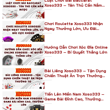
Luật Chơi Bài Baccarat
Xoso333 – Tân Thủ Cần Nắm
Được
Chơi Roulette Xoso333 Nhận
Ngay Thưởng Lớn, Ưu Đãi
Khủng
Hướng Dẫn Chơi Xóc Đĩa Online
Xoso333 – Bí Quyết Thắng Lớn
Bài Liêng Xoso333 – Tận Dụng
Chiến Thuật Ăn Trọn Thưởng
To
Tiến Lên Miền Nam Xoso333 –
Game Bài Đỉnh Cao, Thưởng
Lớn