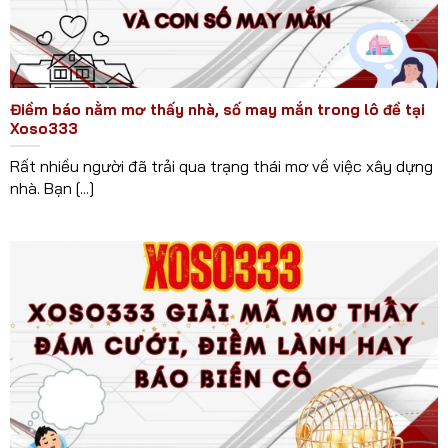
Điềm báo nằm mơ thấy nhà, số may mắn trong lô đề tại
Xoso333
Rất nhiều người đã trải qua trạng thái mơ về việc xây dựng
nhà. Bạn [...]