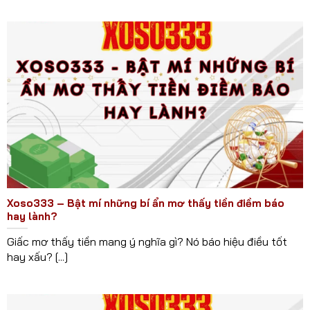
Xoso333 – Bật mí những bí ẩn mơ thấy tiền điềm báo
hay lành?
Giấc mơ thấy tiền mang ý nghĩa gì? Nó báo hiệu điều tốt
hay xấu? [...]