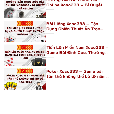
Online Xoso333 – Bí Quyết
Thắng Lớn
Bài Liêng Xoso333 – Tận
Dụng Chiến Thuật Ăn Trọn
Thưởng To
Tiến Lên Miền Nam Xoso333 –
Game Bài Đỉnh Cao, Thưởng
Lớn
Poker Xoso333 – Game bài
tân thủ không thể bỏ lỡ năm
2024