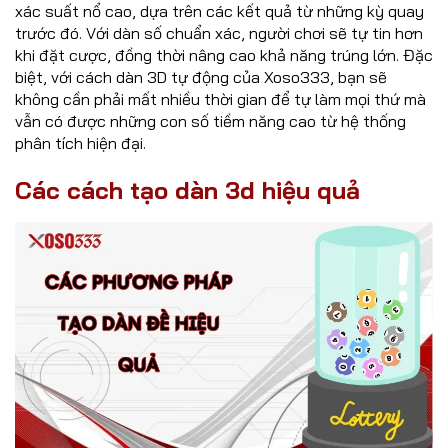
xác suất nổ cao, dựa trên các kết quả từ những kỳ quay
trước đó. Với dàn số chuẩn xác, người chơi sẽ tự tin hơn
khi đặt cược, đồng thời nâng cao khả năng trúng lớn. Đặc
biệt, với cách dàn 3D tự động của Xoso333, bạn sẽ
không cần phải mất nhiều thời gian để tự làm mọi thứ mà
vẫn có được những con số tiềm năng cao từ hệ thống
phân tích hiện đại.
Các cách tạo dàn 3d hiệu quả