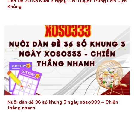
Dàn Đề 20 Số Nuôi 3 Ngày – Bí Quyết Trúng Lớn Cực
Khủng
Nuôi dàn đề 36 số khung 3 ngày xoso333 – Chiến
thắng nhanh