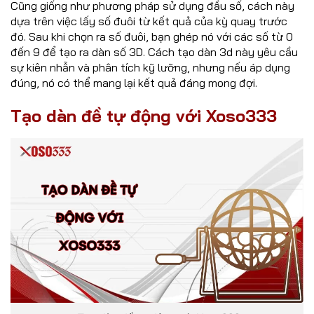
Cũng giống như phương pháp sử dụng đầu số, cách này
dựa trên việc lấy số đuôi từ kết quả của kỳ quay trước
đó. Sau khi chọn ra số đuôi, bạn ghép nó với các số từ 0
đến 9 để tạo ra dàn số 3D. Cách tạo dàn 3d này yêu cầu
sự kiên nhẫn và phân tích kỹ lưỡng, nhưng nếu áp dụng
đúng, nó có thể mang lại kết quả đáng mong đợi.
Tạo dàn đề tự động với Xoso333