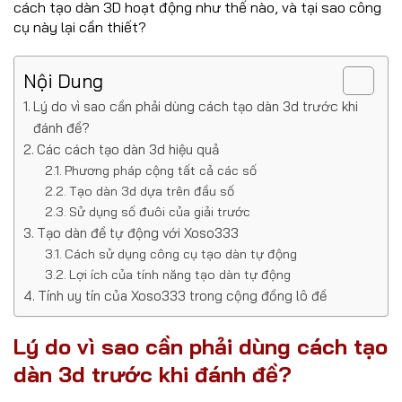
cách tạo dàn 3D hoạt động như thế nào, và tại sao công
cụ này lại cần thiết?
Nội Dung
Lý do vì sao cần phải dùng cách tạo dàn 3d trước khi
đánh đề?
Các cách tạo dàn 3d hiệu quả
Phương pháp cộng tất cả các số
Tạo dàn 3d dựa trên đầu số
Sử dụng số đuôi của giải trước
Tạo dàn đề tự động với Xoso333
Cách sử dụng công cụ tạo dàn tự động
Lợi ích của tính năng tạo dàn tự động
Tính uy tín của Xoso333 trong cộng đồng lô đề
Lý do vì sao cần phải dùng cách tạo
dàn 3d trước khi đánh đề?