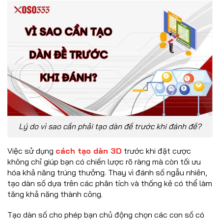
Lý do vì sao cần phải tạo dàn đề trước khi đánh đề?
Việc sử dụng
cách tạo dàn 3D
trước khi đặt cược
không chỉ giúp bạn có chiến lược rõ ràng mà còn tối ưu
hóa khả năng trúng thưởng. Thay vì đánh số ngẫu nhiên,
tạo dàn số dựa trên các phân tích và thống kê có thể làm
tăng khả năng thành công.
Tạo dàn số cho phép bạn chủ động chọn các con số có