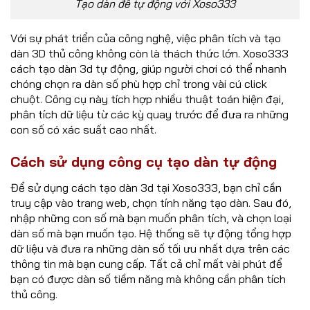
Tạo dàn đề tự động với Xoso333
Với sự phát triển của công nghệ, việc phân tích và tạo
dàn 3D thủ công không còn là thách thức lớn. Xoso333
cách tạo dàn 3d tự động, giúp người chơi có thể nhanh
chóng chọn ra dàn số phù hợp chỉ trong vài cú click
chuột. Công cụ này tích hợp nhiều thuật toán hiện đại,
phân tích dữ liệu từ các kỳ quay trước để đưa ra những
con số có xác suất cao nhất.
Cách sử dụng công cụ tạo dàn tự động
Để sử dụng cách tạo dàn 3d tại Xoso333, bạn chỉ cần
truy cập vào trang web, chọn tính năng tạo dàn. Sau đó,
nhập những con số mà bạn muốn phân tích, và chọn loại
dàn số mà bạn muốn tạo. Hệ thống sẽ tự động tổng hợp
dữ liệu và đưa ra những dàn số tối ưu nhất dựa trên các
thông tin mà bạn cung cấp. Tất cả chỉ mất vài phút để
bạn có được dàn số tiềm năng mà không cần phân tích
thủ công.