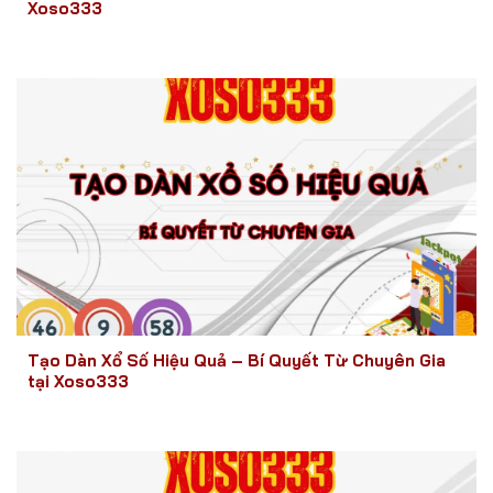
Xoso333
Tạo Dàn Xổ Số Hiệu Quả – Bí Quyết Từ Chuyên Gia
tại Xoso333