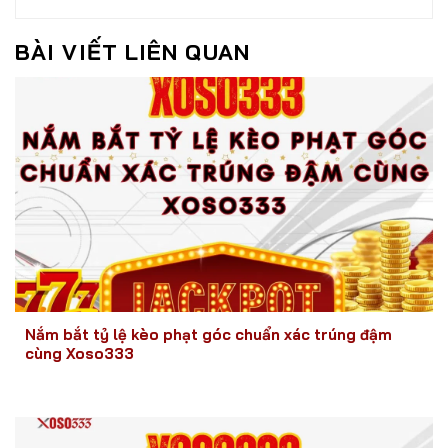
BÀI VIẾT LIÊN QUAN
Nắm bắt tỷ lệ kèo phạt góc chuẩn xác trúng đậm
cùng Xoso333