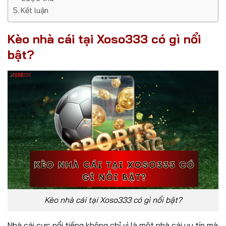
Kết luận
Kèo nhà cái tại Xoso333 có gì nổi
bật?
Kèo nhà cái tại Xoso333 có gì nổi bật?
Nhà cái cực nổi tiếng không chỉ vì là một nhà cái uy tín mà