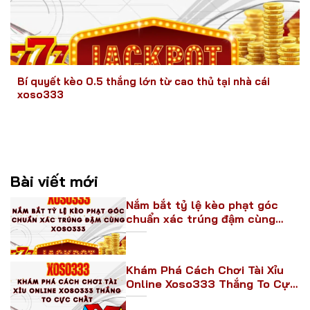
Bí quyết kèo 0.5 thắng lớn từ cao thủ tại nhà cái
xoso333
Bài viết mới
Nắm bắt tỷ lệ kèo phạt góc
chuẩn xác trúng đậm cùng
Xoso333
Khám Phá Cách Chơi Tài Xỉu
Online Xoso333 Thắng To Cực
Chất