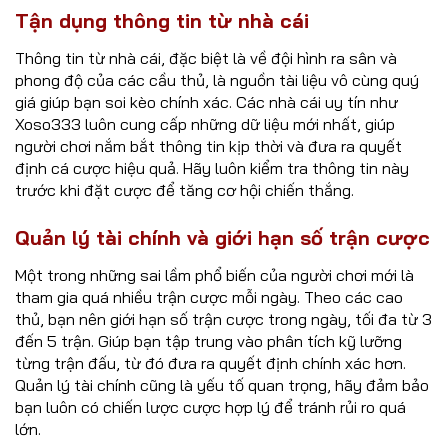
Tận dụng thông tin từ nhà cái
Thông tin từ nhà cái, đặc biệt là về đội hình ra sân và
phong độ của các cầu thủ, là nguồn tài liệu vô cùng quý
giá giúp bạn soi kèo chính xác. Các nhà cái uy tín như
Xoso333 luôn cung cấp những dữ liệu mới nhất, giúp
người chơi nắm bắt thông tin kịp thời và đưa ra quyết
định cá cược hiệu quả. Hãy luôn kiểm tra thông tin này
trước khi đặt cược để tăng cơ hội chiến thắng.
Quản lý tài chính và giới hạn số trận cược
Một trong những sai lầm phổ biến của người chơi mới là
tham gia quá nhiều trận cược mỗi ngày. Theo các cao
thủ, bạn nên giới hạn số trận cược trong ngày, tối đa từ 3
đến 5 trận. Giúp bạn tập trung vào phân tích kỹ lưỡng
từng trận đấu, từ đó đưa ra quyết định chính xác hơn.
Quản lý tài chính cũng là yếu tố quan trọng, hãy đảm bảo
bạn luôn có chiến lược cược hợp lý để tránh rủi ro quá
lớn.