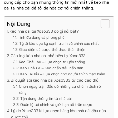
cung cấp cho bạn những thông tin mới nhất về kèo nhà
cái tại nhà cái để tối đa hóa cơ hội chiến thắng.
Nội Dung
Kèo nhà cái tại Xoso333 có gì nổi bật?
Tính đa dạng và phong phú
Tỷ lệ kèo cực kỳ cạnh tranh và chính xác nhất
Giao diện cá cược thể thao thân thiện
Các loại kèo nhà cái phổ biến tại Xoso333
Kèo Châu Âu – Lựa chọn truyền thống
Kèo Châu Á – Kèo chấp đầy hấp dẫn
Kèo Tài Xỉu – Lựa chọn cho người thích mạo hiểm
Bí quyết soi kèo nhà cái Xoso333 từ các cao thủ
Chọn ngay trận đấu có những sự chênh lệch rõ
ràng
Tận dụng thông tin từ nhà cái
Quản lý tài chính và giới hạn số trận cược
Lý do Xoso333 là lựa chọn hàng kèo nhà cái đầu của
cược thủ