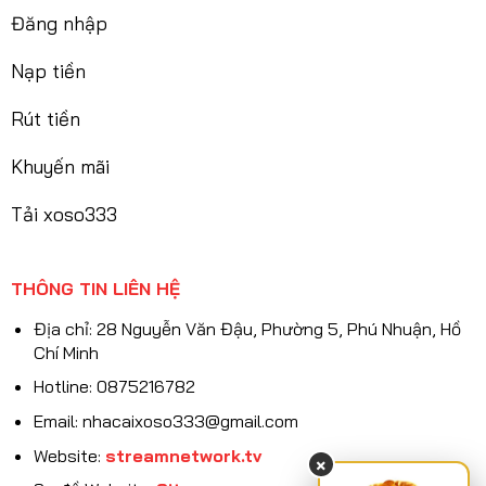
Đăng nhập
Nạp tiền
Rút tiền
Khuyến mãi
Tải xoso333
THÔNG TIN LIÊN HỆ
Địa chỉ:
28 Nguyễn Văn Đậu, Phường 5, Phú Nhuận, Hồ
Chí Minh
Hotline: 0
875216782
Email:
nhacaixoso333@gmail.com
Website:
streamnetwork.tv
×