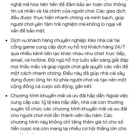
nghệ mã hóa tiên tiến để đảm bảo an toàn cho thông
tin cá nhân và tài chính của người chơi. Các giao dịch
đều được thực hiện nhanh chóng và minh bạch, giúp
người chơi yên tâm trải nghiệm mà không lo ngại về
vấn đề bảo mật.
Dịch vụ khách hàng chuyên nghiệp: Kèo nhà cái tại
cổng game cung cấp dịch vụ hỗ trợ khách hàng 24/7
qua nhiều kênh liên lạc khác nhau như chat trực tiếp,
email, và hotline. Đội ngũ hỗ trợ luôn sẵn sàng giải đáp
mọi thắc mắc và giúp người chơi giải quyết các vấn đề
một cách nhanh chóng. Điều này đã giúp nhà cái xây
dựng được lòng tin từ phía người chơi và tạo nên một
cộng đồng cá cược sôi động, gắn kết.
Chương trình khuyến mãi và ưu đãi hấp dẫn: Ngoài việc
cung cấp các tỷ lệ kèo hấp dẫn, nhà cái còn thường
xuyên tổ chức các chương trình khuyến mãi và ưu đãi
cho người chơi mới lẫn thành viên lâu năm. Các
chương trình này không chỉ tăng thêm giá trị cho số
tiền cược mà còn mang lại nhiều cơ hội thắng lớn cho