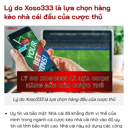
Lý do Xoso333 là lựa chọn hàng
kèo nhà cái đầu của cược thủ
Lý do Xoso333 là lựa chọn hàng đầu của cược thủ
Uy tín và bảo mật: Nhà cái đã khẳng định vị thế của
mình trong ngành cá cược kèo nhà cái nhờ vào độ uy
tín và tính bảo mật cao. Nhà cái này sử dụng các công