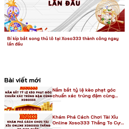
Bí kíp bắt song thủ lô tại Xoso333 thành công ngay
lần đầu
Bài viết mới
Nắm bắt tỷ lệ kèo phạt góc
chuẩn xác trúng đậm cùng
Xoso333
Khám Phá Cách Chơi Tài Xỉu
Online Xoso333 Thắng To Cực
Chất