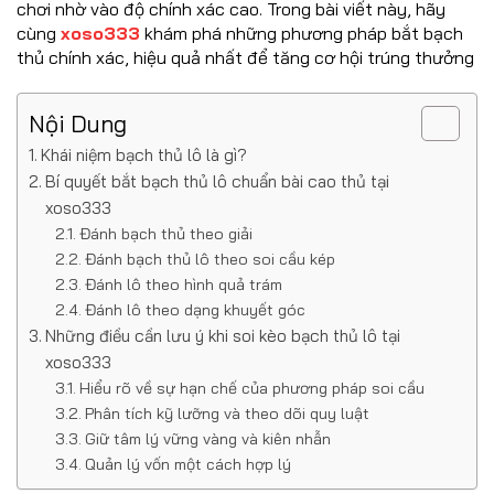
chơi nhờ vào độ chính xác cao. Trong bài viết này, hãy
cùng
xoso333
khám phá những phương pháp bắt bạch
thủ chính xác, hiệu quả nhất để tăng cơ hội trúng thưởng
Nội Dung
Khái niệm bạch thủ lô là gì?
Bí quyết bắt bạch thủ lô chuẩn bài cao thủ tại
xoso333
Đánh bạch thủ theo giải
Đánh bạch thủ lô theo soi cầu kép
Đánh lô theo hình quả trám
Đánh lô theo dạng khuyết góc
Những điều cần lưu ý khi soi kèo bạch thủ lô tại
xoso333
Hiểu rõ về sự hạn chế của phương pháp soi cầu
Phân tích kỹ lưỡng và theo dõi quy luật
Giữ tâm lý vững vàng và kiên nhẫn
Quản lý vốn một cách hợp lý