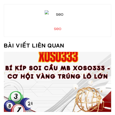
seo
BÀI VIẾT LIÊN QUAN