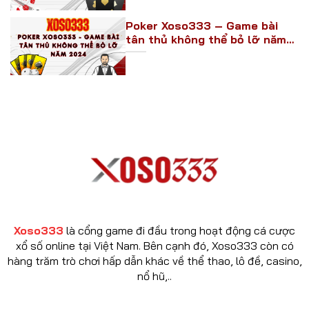
Poker Xoso333 – Game bài
tân thủ không thể bỏ lỡ năm
2024
Xoso333
là cổng game đi đầu trong hoạt động cá cược
xổ số online tại Việt Nam. Bên cạnh đó, Xoso333 còn có
hàng trăm trò chơi hấp dẫn khác về thể thao, lô đề, casino,
nổ hũ,..