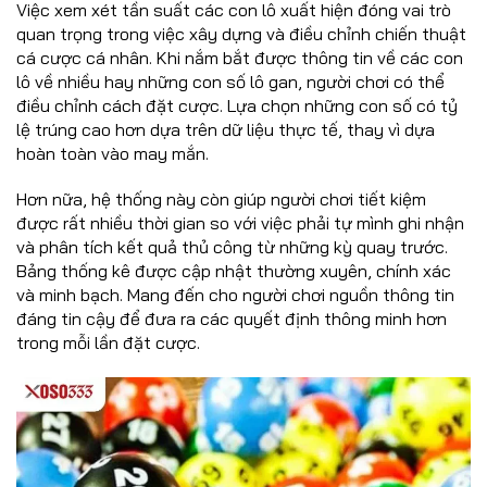
Việc xem xét tần suất các con lô xuất hiện đóng vai trò
quan trọng trong việc xây dựng và điều chỉnh chiến thuật
cá cược cá nhân. Khi nắm bắt được thông tin về các con
lô về nhiều hay những con số lô gan, người chơi có thể
điều chỉnh cách đặt cược. Lựa chọn những con số có tỷ
lệ trúng cao hơn dựa trên dữ liệu thực tế, thay vì dựa
hoàn toàn vào may mắn.
Hơn nữa, hệ thống này còn giúp người chơi tiết kiệm
được rất nhiều thời gian so với việc phải tự mình ghi nhận
và phân tích kết quả thủ công từ những kỳ quay trước.
Bảng thống kê được cập nhật thường xuyên, chính xác
và minh bạch. Mang đến cho người chơi nguồn thông tin
đáng tin cậy để đưa ra các quyết định thông minh hơn
trong mỗi lần đặt cược.