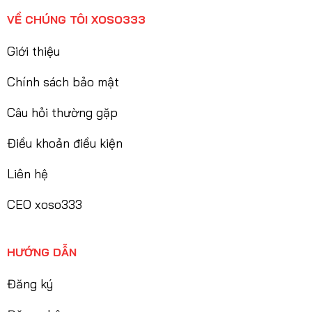
VỀ CHÚNG TÔI XOSO333
Giới thiệu
Chính sách bảo mật
Câu hỏi thường gặp
Điều khoản điều kiện
Liên hệ
CEO xoso333
HƯỚNG DẪN
Đăng ký