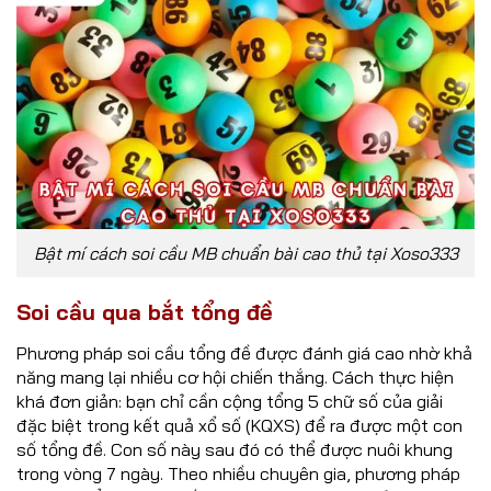
Bật mí cách soi cầu MB chuẩn bài cao thủ tại Xoso333
Soi cầu qua bắt tổng đề
Phương pháp soi cầu tổng đề được đánh giá cao nhờ khả
năng mang lại nhiều cơ hội chiến thắng. Cách thực hiện
khá đơn giản: bạn chỉ cần cộng tổng 5 chữ số của giải
đặc biệt trong kết quả xổ số (KQXS) để ra được một con
số tổng đề. Con số này sau đó có thể được nuôi khung
trong vòng 7 ngày. Theo nhiều chuyên gia, phương pháp