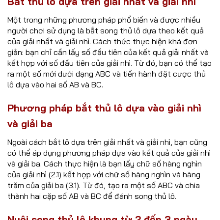
Bắt thủ lô dựa trên giải nhất và giải nhì
Một trong những phương pháp phổ biến và được nhiều
người chơi sử dụng là bắt song thủ lô dựa theo kết quả
của giải nhất và giải nhì. Cách thức thực hiện khá đơn
giản: bạn chỉ cần lấy số đầu tiên của kết quả giải nhất và
kết hợp với số đầu tiên của giải nhì. Từ đó, bạn có thể tạo
ra một số mới dưới dạng ABC và tiến hành đặt cược thủ
lô dựa vào hai số AB và BC.
Phương pháp bắt thủ lô dựa vào giải nhì
và giải ba
Ngoài cách bắt lô dựa trên giải nhất và giải nhì, bạn cũng
có thể áp dụng phương pháp dựa vào kết quả của giải nhì
và giải ba. Cách thực hiện là bạn lấy chữ số hàng nghìn
của giải nhì (2.1) kết hợp với chữ số hàng nghìn và hàng
trăm của giải ba (3.1). Từ đó, tạo ra một số ABC và chia
thành hai cặp số AB và BC để đánh song thủ lô.
Nuôi song thủ lô khung từ 2 đến 3 ngày