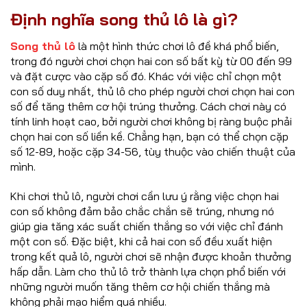
Định nghĩa song thủ lô là gì?
Song thủ lô
là một hình thức chơi lô đề khá phổ biến,
trong đó người chơi chọn hai con số bất kỳ từ 00 đến 99
và đặt cược vào cặp số đó. Khác với việc chỉ chọn một
con số duy nhất, thủ lô cho phép người chơi chọn hai con
số để tăng thêm cơ hội trúng thưởng. Cách chơi này có
tính linh hoạt cao, bởi người chơi không bị ràng buộc phải
chọn hai con số liền kề. Chẳng hạn, bạn có thể chọn cặp
số 12-89, hoặc cặp 34-56, tùy thuộc vào chiến thuật của
mình.
Khi chơi thủ lô, người chơi cần lưu ý rằng việc chọn hai
con số không đảm bảo chắc chắn sẽ trúng, nhưng nó
giúp gia tăng xác suất chiến thắng so với việc chỉ đánh
một con số. Đặc biệt, khi cả hai con số đều xuất hiện
trong kết quả lô, người chơi sẽ nhận được khoản thưởng
hấp dẫn. Làm cho thủ lô trở thành lựa chọn phổ biến với
những người muốn tăng thêm cơ hội chiến thắng mà
không phải mạo hiểm quá nhiều.