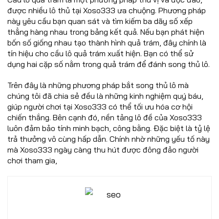
được nhiều lô thủ tại Xoso333 ưa chuộng. Phương pháp
này yêu cầu bạn quan sát và tìm kiếm ba dãy số xếp
thẳng hàng nhau trong bảng kết quả. Nếu bạn phát hiện
bốn số giống nhau tạo thành hình quả trám, đây chính là
tín hiệu cho cầu lô quả trám xuất hiện. Bạn có thể sử
dụng hai cặp số nằm trong quả trám để đánh song thủ lô.
Trên đây là những phương pháp bắt song thủ lô mà
chúng tôi đã chia sẻ đều là những kinh nghiệm quý báu,
giúp người chơi tại Xoso333 có thể tối ưu hóa cơ hội
chiến thắng. Bên cạnh đó, nền tảng lô đề của Xoso333
luôn đảm bảo tính minh bạch, công bằng. Đặc biệt là tỷ lệ
trả thưởng vô cùng hấp dẫn. Chính nhờ những yếu tố này
mà Xoso333 ngày càng thu hút được đông đảo người
chơi tham gia,